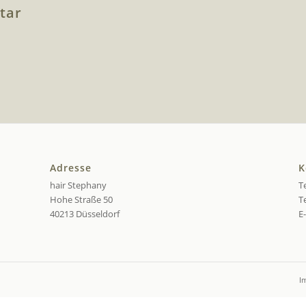
tar
Adresse
K
hair Stephany
Te
Hohe Straße 50
Te
40213 Düsseldorf
E
I