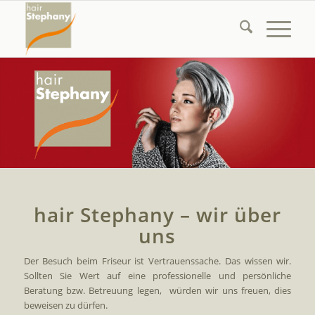
hair Stephany – wir über
uns
Der Besuch beim Friseur ist Vertrauenssache. Das wissen wir.
Sollten Sie Wert auf eine professionelle und persönliche
Beratung bzw. Betreuung legen, würden wir uns freuen, dies
beweisen zu dürfen.